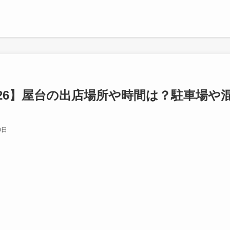
026】屋台の出店場所や時間は？駐車場や
）
0日