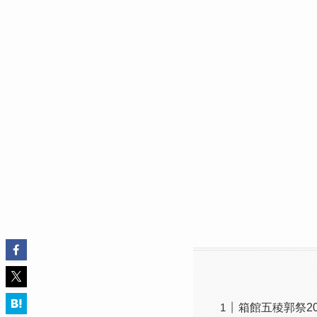
箱館五稜郭祭2