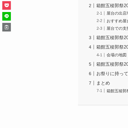
箱館五稜郭祭2
屋台の出店
おすすめ屋
屋台での支
箱館五稜郭祭2
箱館五稜郭祭2
会場の地図
箱館五稜郭祭2
お祭りに持っ
まとめ
箱館五稜郭祭