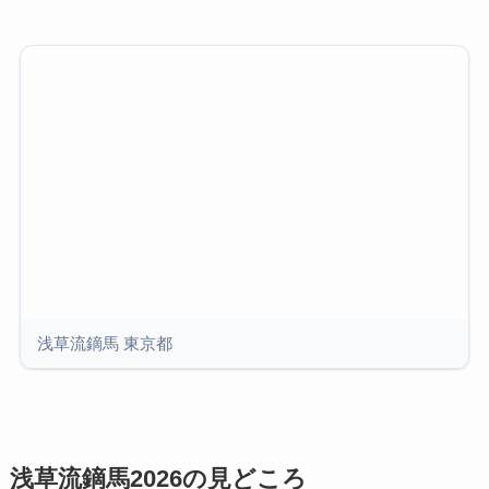
浅草流鏑馬 東京都
浅草流鏑馬2026の見どころ